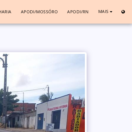
MAIS
HARIA
APODI/MOSSÓRO
APODI/RN